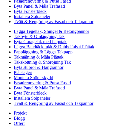
Fasadrenovering & Putsa Fasad
Byta Panel & Måla Träfasad
Byta Fönsterbleck
Installera Solpaneler
Tvätt & Rengöring av Fasad och Takpannor
Lägga Tegeltak, Shingel & Betongpannor
Takbyte & Omläggning Tak
Byta Garagetak med Papptak
Lägga Bandtäckt plåt & Dubbelfalsat Plåttak
Pappläggning & Lägga Takpapp
Takmålning & Måla Plåttak
Takskottning & Snöröjning Tak
Byta stuprör & Hängrännor
Plåtslageri
Montera Snörasskydd
Fasadrenovering & Putsa Fasad
Byta Panel & Måla Träfasad
Byta Fönsterbleck
Installera Solpaneler
Tvätt & Rengöring av Fasad och Takpannor
Projekt
Blogg
Offert