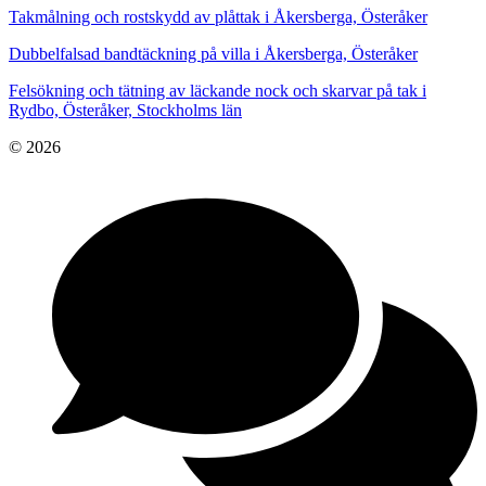
Takmålning och rostskydd av plåttak i Åkersberga, Österåker
Dubbelfalsad bandtäckning på villa i Åkersberga, Österåker
Felsökning och tätning av läckande nock och skarvar på tak i
Rydbo, Österåker, Stockholms län
© 2026