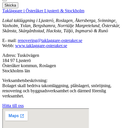
Skicka
Takläggare i Österåker Ljusterö & Stockholm
Lokal takläggning i Ljusterö, Roslagen, Åkersberga, Svinninge,
Vaxholm, Yxlan, Bergshamra, Norrtälje Margretelund, Österskär,
Skånsta, Skärgårdsstad, Hacksta, Täljö, Ingmarsö & Runö
E- mail:
renovering@taklaggare-osteraker.se
Webb:
www.taklaggare-osteraker.se
Adress: Tuskövägen
184 97 Ljusterö
Österåker kommun, Roslagen
Stockholms län
Verksamhetsbeskrivning:
Bolaget skall bedriva takomläggning, plåtslageri, snöröjning,
renovering och byggnadsverksamhet och därmed förenlig
verksamhet.
Hitta till oss