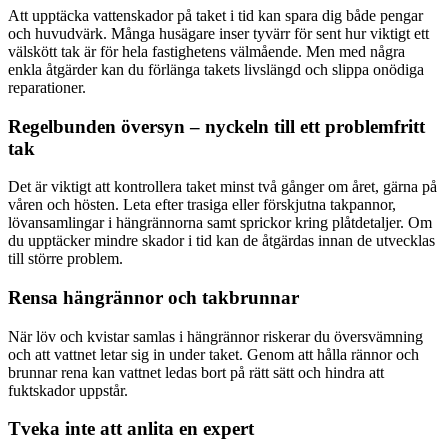
Att upptäcka vattenskador på taket i tid kan spara dig både pengar
och huvudvärk. Många husägare inser tyvärr för sent hur viktigt ett
välskött tak är för hela fastighetens välmående. Men med några
enkla åtgärder kan du förlänga takets livslängd och slippa onödiga
reparationer.
Regelbunden översyn – nyckeln till ett problemfritt
tak
Det är viktigt att kontrollera taket minst två gånger om året, gärna på
våren och hösten. Leta efter trasiga eller förskjutna takpannor,
lövansamlingar i hängrännorna samt sprickor kring plåtdetaljer. Om
du upptäcker mindre skador i tid kan de åtgärdas innan de utvecklas
till större problem.
Rensa hängrännor och takbrunnar
När löv och kvistar samlas i hängrännor riskerar du översvämning
och att vattnet letar sig in under taket. Genom att hålla rännor och
brunnar rena kan vattnet ledas bort på rätt sätt och hindra att
fuktskador uppstår.
Tveka inte att anlita en expert