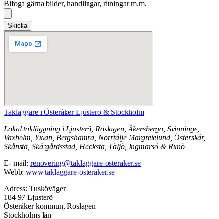
Bifoga gärna bilder, handlingar, ritningar m.m.
Skicka
Takläggare i Österåker Ljusterö & Stockholm
Lokal takläggning i Ljusterö, Roslagen, Åkersberga, Svinninge,
Vaxholm, Yxlan, Bergshamra, Norrtälje Margretelund, Österskär,
Skånsta, Skärgårdsstad, Hacksta, Täljö, Ingmarsö & Runö
E- mail:
renovering@taklaggare-osteraker.se
Webb:
www.taklaggare-osteraker.se
Adress: Tuskövägen
184 97 Ljusterö
Österåker kommun, Roslagen
Stockholms län