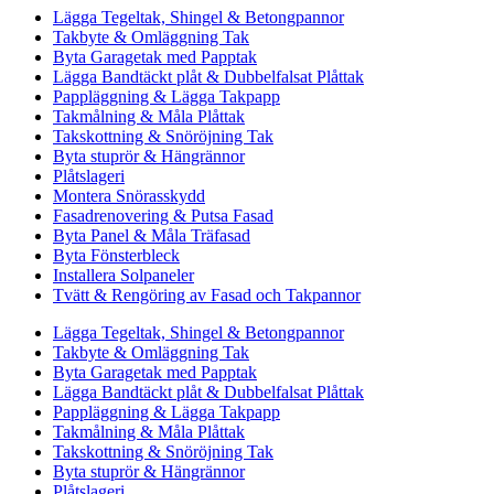
Lägga Tegeltak, Shingel & Betongpannor
Takbyte & Omläggning Tak
Byta Garagetak med Papptak
Lägga Bandtäckt plåt & Dubbelfalsat Plåttak
Pappläggning & Lägga Takpapp
Takmålning & Måla Plåttak
Takskottning & Snöröjning Tak
Byta stuprör & Hängrännor
Plåtslageri
Montera Snörasskydd
Fasadrenovering & Putsa Fasad
Byta Panel & Måla Träfasad
Byta Fönsterbleck
Installera Solpaneler
Tvätt & Rengöring av Fasad och Takpannor
Lägga Tegeltak, Shingel & Betongpannor
Takbyte & Omläggning Tak
Byta Garagetak med Papptak
Lägga Bandtäckt plåt & Dubbelfalsat Plåttak
Pappläggning & Lägga Takpapp
Takmålning & Måla Plåttak
Takskottning & Snöröjning Tak
Byta stuprör & Hängrännor
Plåtslageri