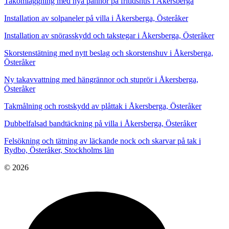
Takomläggning med nya pannor på fritidshus i Åkersberga
Installation av solpaneler på villa i Åkersberga, Österåker
Installation av snörasskydd och takstegar i Åkersberga, Österåker
Skorstenstätning med nytt beslag och skorstenshuv i Åkersberga,
Österåker
Ny takavvattning med hängrännor och stuprör i Åkersberga,
Österåker
Takmålning och rostskydd av plåttak i Åkersberga, Österåker
Dubbelfalsad bandtäckning på villa i Åkersberga, Österåker
Felsökning och tätning av läckande nock och skarvar på tak i
Rydbo, Österåker, Stockholms län
© 2026