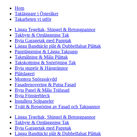
Hem
Takläggare i Österåker
Takarbeten vi utför
Lägga Tegeltak, Shingel & Betongpannor
Takbyte & Omläggning Tak
Byta Garagetak med Papptak
Lägga Bandtäckt plåt & Dubbelfalsat Plåttak
Pappläggning & Lägga Takpapp
Takmålning & Måla Plåttak
Takskottning & Snöröjning Tak
Byta stuprör & Hängrännor
Plåtslageri
Montera Snörasskydd
Fasadrenovering & Putsa Fasad
Byta Panel & Måla Träfasad
Byta Fönsterbleck
Installera Solpaneler
Tvätt & Rengöring av Fasad och Takpannor
Lägga Tegeltak, Shingel & Betongpannor
Takbyte & Omläggning Tak
Byta Garagetak med Papptak
Lägga Bandtäckt plåt & Dubbelfalsat Plåttak