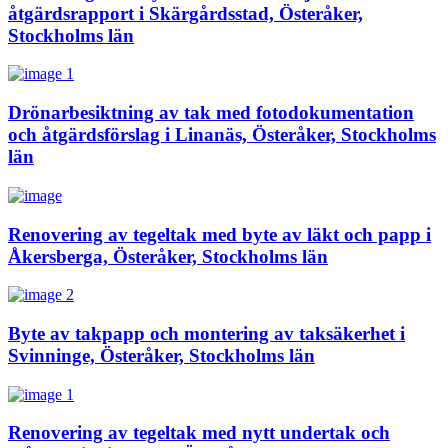
åtgärdsrapport i Skärgårdsstad, Österåker,
Stockholms län
Drönarbesiktning av tak med fotodokumentation
och åtgärdsförslag i Linanäs, Österåker, Stockholms
län
Renovering av tegeltak med byte av läkt och papp i
Åkersberga, Österåker, Stockholms län
Byte av takpapp och montering av taksäkerhet i
Svinninge, Österåker, Stockholms län
Renovering av tegeltak med nytt undertak och