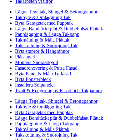
Takarbeten vi utför
Lägga Tegeltak, Shingel & Betongpannor
Takbyte & Omläggning Tak
Byta Garagetak med Papptak
Lägga Bandtäckt plåt & Dubbelfalsat Plåttak
Pappläggning & Lägga Takpapp
Takmålning & Måla Plåttak
Takskottning & Snöröjning Tak
Byta stuprör & Hängrännor
Plåtslageri
Montera Snörasskydd
Fasadrenovering & Putsa Fasad
Byta Panel & Måla Träfasad
Byta Fönsterbleck
Installera Solpaneler
Tvätt & Rengöring av Fasad och Takpannor
Lägga Tegeltak, Shingel & Betongpannor
Takbyte & Omläggning Tak
Byta Garagetak med Papptak
Lägga Bandtäckt plåt & Dubbelfalsat Plåttak
Pappläggning & Lägga Takpapp
Takmålning & Måla Plåttak
Takskottning & Snöröjning Tak