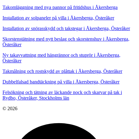
Takomläggning med nya pannor på fritidshus i Åkersberga
Installation av solpaneler på villa i Åkersberga, Österåker
Installation av snörasskydd och takstegar i Åkersberga, Österåker
Skorstenstätning med nytt beslag och skorstenshuv i Åkersberga,
Österåker
Ny takavvattning med hängrännor och stuprör i Åkersberga,
Österåker
Takmålning och rostskydd av plåttak i Åkersberga, Österåker
Dubbelfalsad bandtäckning på villa i Åkersberga, Österåker
Felsökning och tätning av läckande nock och skarvar på tak i
Rydbo, Österåker, Stockholms län
© 2026