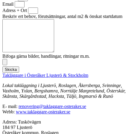
Email
Adress + Ort
Beskriv ert behov, förutsättningar, antal m2 & önskat startdatum
Bifoga gärna bilder, handlingar, ritningar m.m.
Skicka
Takläggare i Österåker Ljusterö & Stockholm
Lokal takläggning i Ljusterö, Roslagen, Åkersberga, Svinninge,
Vaxholm, Yxlan, Bergshamra, Norrtälje Margretelund, Österskär,
Skånsta, Skärgårdsstad, Hacksta, Täljö, Ingmarsö & Runö
E- mail:
renovering@taklaggare-osteraker.se
Webb:
www.taklaggare-osteraker.se
Adress: Tuskövägen
184 97 Ljusterö
Österåker kommun, Roslagen